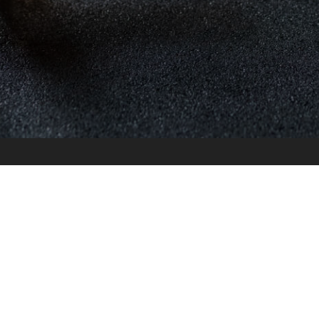
+48 692 079 687
akademiaruchu@poczta.onet.pl
Newsletter
Podaj
swoje