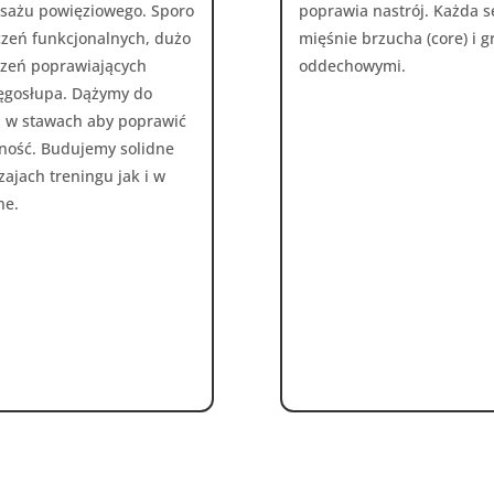
asażu powięziowego. Sporo
poprawia nastrój. Każda s
iczeń funkcjonalnych, dużo
mięśnie brzucha (core) i g
iczeń poprawiających
oddechowymi.
ręgosłupa. Dążymy do
 w stawach aby poprawić
wność. Budujemy solidne
ajach treningu jak i w
ne.