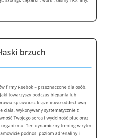
 sztangi, ciężarki , worki, taśmy TRX, liny,
łaski brzuch
ów firmy Reebok – przeznaczone dla osób,
 jaki towarzyszy podczas biegania lub
prawia sprawność krążeniowo-oddechową
ie ciała. Wykonywany systematycznie z
wność Twojego serca i wydolność płuc oraz
 organizmu. Ten dynamiczny trening w rytm
samowicie podnosi poziom adrenaliny i