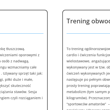
Trening obwo
ankę tłuszczową.
To trening ogólnorozwojow
ćwiczeniami oporowymi z
cardio i ćwiczenia funkcjo
a osób z nadwagą,
wielostawowe, angażujące
ningu wzmacniamy całe
wykonywany jest w tzw. o
 . Używany sprzęt taki jak:
ćwiczeń wykonywanych je
, piłki duże i małe,
następuje po pełnym obwo
ększyć skuteczność
prosty trening poprawiają
ciążania stawów. Sesja
metabolizm (tym samym pr
ngiem czyli rozciąganiem i
kilogramów). Przeznaczony
“sportowców amatorów” – j