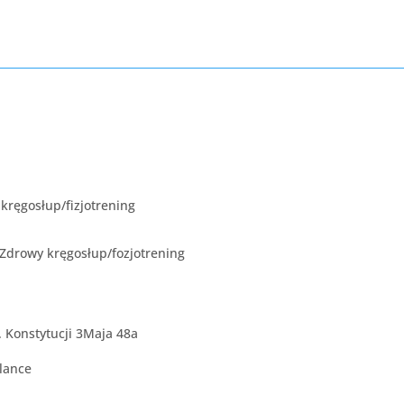
kręgosłup/fizjotrening
drowy kręgosłup/fozjotrening
 Konstytucji 3Maja 48a
alance