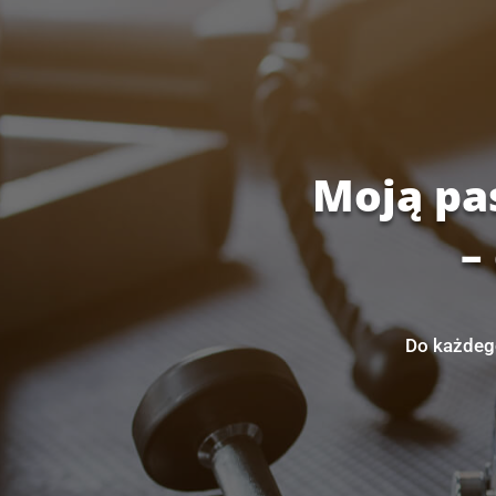
Moją pas
–
Do każdego