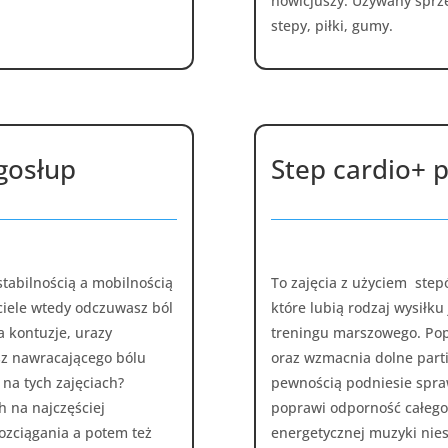
nowicjuszy. Używany sprzęt:
stepy, piłki, gumy.
gosłup
Step cardio+ p
stabilnością a mobilnością
To zajęcia z użyciem step
 ciele wtedy odczuwasz ból
które lubią rodzaj wysiłku
a kontuzje, urazy
treningu marszowego. Po
sz nawracającego bólu
oraz wzmacnia dolne part
na tych zajęciach?
pewnością podniesie spra
 na najczęściej
poprawi odporność całego
ozciągania a potem też
energetycznej muzyki nie