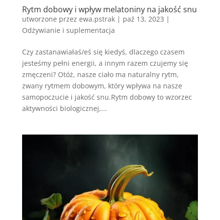
Rytm dobowy i wpływ melatoniny na jakość snu
utworzone przez
ewa.pstrak
|
paź 13, 2023
|
Odżywianie i suplementacja
Czy zastanawiałaś/eś się kiedyś, dlaczego czasem
jesteśmy pełni energii, a innym razem czujemy się
zmęczeni? Otóż, nasze ciało ma naturalny rytm,
zwany rytmem dobowym, który wpływa na nasze
samopoczucie i jakość snu.Rytm dobowy to wzorzec
aktywności biologicznej,...