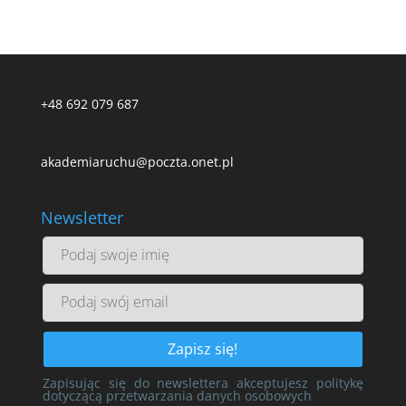
+48 692 079 687
akademiaruchu@poczta.onet.pl
Newsletter
Podaj
swoje
imię
Podaj
swój
email
Zapisując się do newslettera akceptujesz politykę
dotyczącą przetwarzania danych osobowych