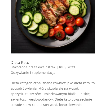
Dieta Keto
utworzone przez
ewa.pstrak
|
lis 5, 2023
|
Odżywianie i suplementacja
Dieta ketogeniczna, znana również jako dieta keto, to
sposób żywienia, który skupia się na wysokim
spożyciu tłuszczów, umiarkowanym białku i niskiej
zawartości węglowodanów. Dietę keto powszechnie
stosuje się w celu utraty wagi, kontrolowania